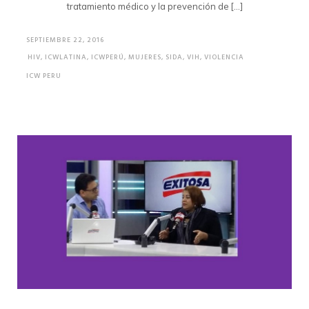
tratamiento médico y la prevención de […]
SEPTIEMBRE 22, 2016
HIV
,
ICWLATINA
,
ICWPERÚ
,
MUJERES
,
SIDA
,
VIH
,
VIOLENCIA
ICW PERU