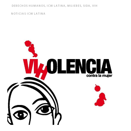
DERECHOS HUMANOS
,
ICW LATINA
,
MUJERES
,
SIDA
,
VIH
NOTICIAS ICW LATINA