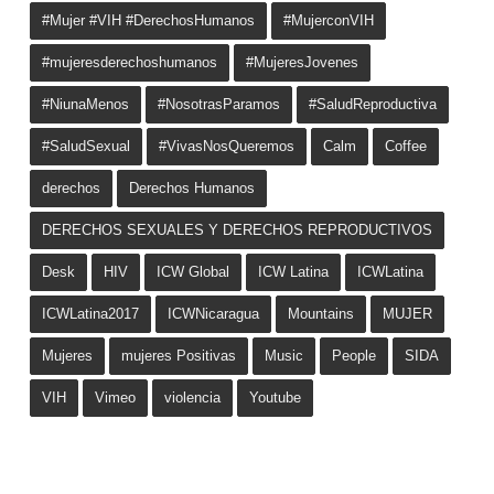
#Mujer #VIH #DerechosHumanos
#MujerconVIH
#mujeresderechoshumanos
#MujeresJovenes
#NiunaMenos
#NosotrasParamos
#SaludReproductiva
#SaludSexual
#VivasNosQueremos
Calm
Coffee
derechos
Derechos Humanos
DERECHOS SEXUALES Y DERECHOS REPRODUCTIVOS
Desk
HIV
ICW Global
ICW Latina
ICWLatina
ICWLatina2017
ICWNicaragua
Mountains
MUJER
Mujeres
mujeres Positivas
Music
People
SIDA
VIH
Vimeo
violencia
Youtube