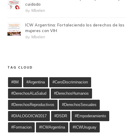
cuidado
Mbelen
By:
ICW Argentina: Fortaleciendo los derechos de las
mujeres con VIH
Mbelen
By:
TAG CLOUD
#8M
#Argentina
#CeroDiscriminacion
#DerechosALaSalud
#DerechosHumanos
#DerechosReproductivos
#DerechosSexuales
#DIALOGOICW2017
#DSDR
#Empoderamiento
#Formacion
#ICWArgentina
#ICWUruguay