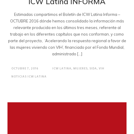
ICW Latina INFORMA
Estimadas compartimos el Boletín de ICW Latina Informa –
OCTUBRE 2016 dónde hemos consolidado la información más
relevante producida en los últimos tres meses, referente al
trabajo en los diferentes capítulos que nos conforman, y como
parte del proyecto, ‘Acelerando la respuesta regional a favor de
las mujeres viviendo con VIH’, financiado por el Fondo Mundial,
administrado […]
OCTUBRE 7, 2016
ICW LATINA
,
MUJERES
,
SIDA
,
VIH
NOTICIAS ICW LATINA