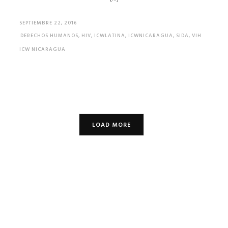
SEPTIEMBRE 22, 2016
DERECHOS HUMANOS
,
HIV
,
ICWLATINA
,
ICWNICARAGUA
,
SIDA
,
VIH
ICW NICARAGUA
LOAD MORE