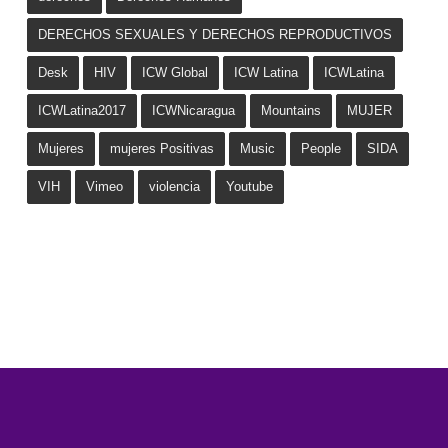
DERECHOS SEXUALES Y DERECHOS REPRODUCTIVOS
Desk
HIV
ICW Global
ICW Latina
ICWLatina
ICWLatina2017
ICWNicaragua
Mountains
MUJER
Mujeres
mujeres Positivas
Music
People
SIDA
VIH
Vimeo
violencia
Youtube