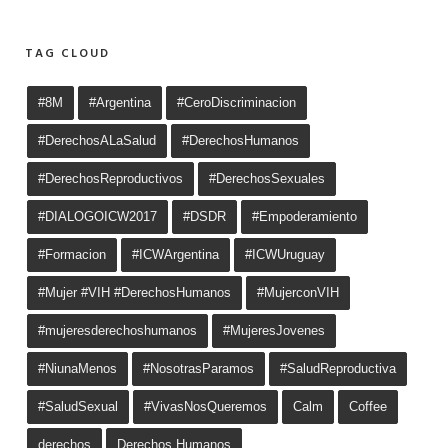
TAG CLOUD
#8M
#Argentina
#CeroDiscriminacion
#DerechosALaSalud
#DerechosHumanos
#DerechosReproductivos
#DerechosSexuales
#DIALOGOICW2017
#DSDR
#Empoderamiento
#Formacion
#ICWArgentina
#ICWUruguay
#Mujer #VIH #DerechosHumanos
#MujerconVIH
#mujeresderechoshumanos
#MujeresJovenes
#NiunaMenos
#NosotrasParamos
#SaludReproductiva
#SaludSexual
#VivasNosQueremos
Calm
Coffee
derechos
Derechos Humanos