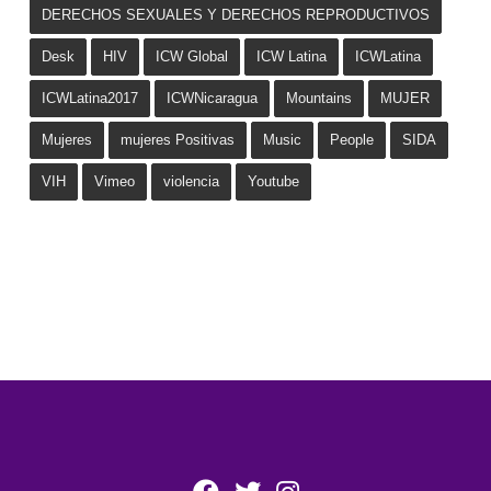
DERECHOS SEXUALES Y DERECHOS REPRODUCTIVOS
Desk
HIV
ICW Global
ICW Latina
ICWLatina
ICWLatina2017
ICWNicaragua
Mountains
MUJER
Mujeres
mujeres Positivas
Music
People
SIDA
VIH
Vimeo
violencia
Youtube