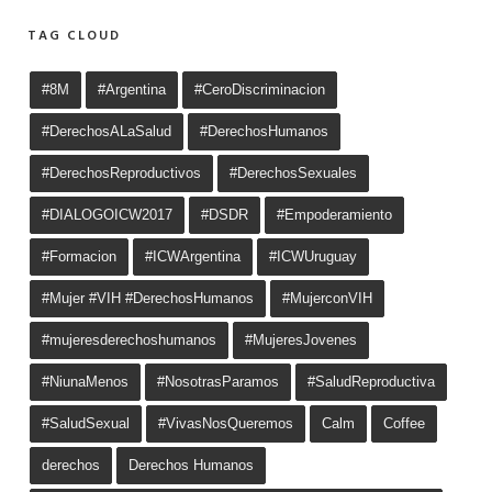
TAG CLOUD
#8M
#Argentina
#CeroDiscriminacion
#DerechosALaSalud
#DerechosHumanos
#DerechosReproductivos
#DerechosSexuales
#DIALOGOICW2017
#DSDR
#Empoderamiento
#Formacion
#ICWArgentina
#ICWUruguay
#Mujer #VIH #DerechosHumanos
#MujerconVIH
#mujeresderechoshumanos
#MujeresJovenes
#NiunaMenos
#NosotrasParamos
#SaludReproductiva
#SaludSexual
#VivasNosQueremos
Calm
Coffee
derechos
Derechos Humanos