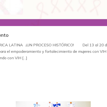
ento
CA LATINA ¡UN PROCESO HISTÓRICO! Del 13 al 20 de feb
 para el empoderamiento y fortalecimiento de mujeres con V
endo con VIH […]