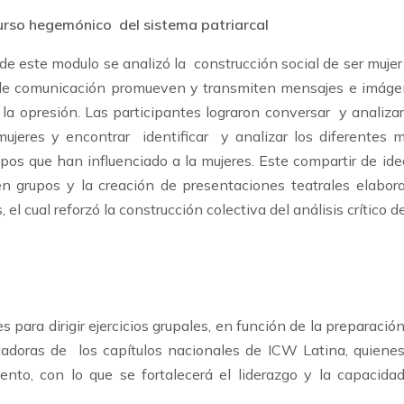
urso hegemónico del sistema patriarcal
 de este modulo se analizó la
construcción social de ser mujer 
e comunicación promueven y transmiten mensajes e imágene
 la opresión. Las participantes lograron conversar y analiza
mujeres y encontrar identificar y analizar los diferentes
ipos que han influenciado a la mujeres. Este compartir de i
en grupos y la creación de presentaciones teatrales elabo
, el cual reforzó la construcción colectiva del análisis crítico d
s para dirigir ejercicios grupales, en función de la preparació
litadoras de los capítulos nacionales de ICW Latina, quiene
nto, con lo que se fortalecerá el liderazgo y la capacida