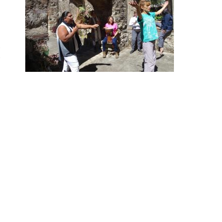
s
e
,
y