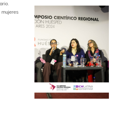
rio.
s mujeres