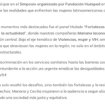
icipar en el
Simposio organizado por Fundación Huésped
en
bre las realidades que enfrentan las mujeres latinoamericanas
 momentos más destacados fue el panel titulado
“Fortalezas
 la actualidad”
, donde nuestras compañeras
Mariana Iacono
ón central. Bajo el eje temático de
Violencias, mujer y VIH
, am
ia que atraviesan las mujeres en la región, no solo en el ámbit
estructurales.
scriminación en los servicios sanitarios hasta las barreras soc
ntundente a la acción: ¡es urgente erradicar las desigualdades
VIH!
 solo resaltó los desafíos, sino también las fortalezas y la re
rechos. Mariana y Cecilia inspiraron a la audiencia a seguir a
do una sociedad más justa y equitativa.