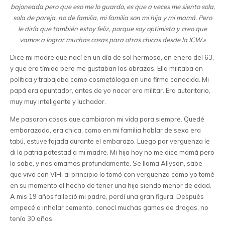
bajoneada pero que eso me lo guardo, es que a veces me siento sola,
sola de pareja, no de familia, mi familia son mi hija y mi mamá. Pero
le diría que también estoy feliz, porque soy optimista y creo que
vamos a lograr muchas cosas para otras chicas desde la ICW.»
Dice mi madre que nací en un día de sol hermoso, en enero del 63,
y que era tímida pero me gustaban los abrazos. Ella militaba en
política y trabajaba como cosmetóloga en una firma conocida. Mi
papá era apuntador, antes de yo nacer era militar. Era autoritario,
muy muy inteligente y luchador.
Me pasaron cosas que cambiaron mi vida para siempre. Quedé
embarazada, era chica, como en mi familia hablar de sexo era
tabú, estuve fajada durante el embarazo. Luego por vergüenza le
di la patria potestad a mi madre. Mi hija hoy no me dice mamá pero
lo sabe, y nos amamos profundamente. Se llama Allyson, sabe
que vivo con VIH, al principio lo tomó con vergüenza como yo tomé
en su momento el hecho de tener una hija siendo menor de edad.
A mis 19 años falleció mi padre, perdí una gran figura. Después
empecé a inhalar cemento, conocí muchas gamas de drogas, no
tenía 30 años.