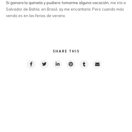
Si ganara la quiniela y pudiera tomarme alguna vacación,
me iría a
Salvador de Bahía, en Brasil, ay me encantaría. Pero cuando más
vendo es en las ferias de verano.
SHARE THIS
ICW Latina © 2025
PREVIOUS POST
NEXT POST