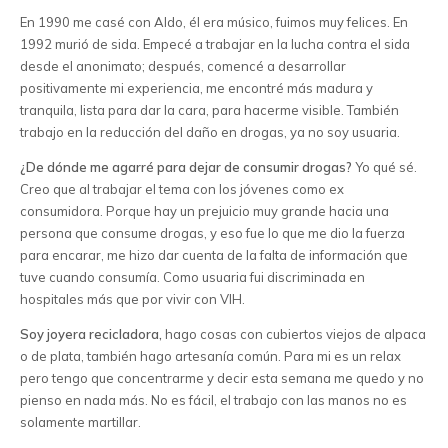
En 1990 me casé con Aldo, él era músico, fuimos muy felices. En
1992 murió de sida. Empecé a trabajar en la lucha contra el sida
desde el anonimato; después, comencé a desarrollar
positivamente mi experiencia, me encontré más madura y
tranquila, lista para dar la cara, para hacerme visible. También
trabajo en la reducción del daño en drogas, ya no soy usuaria.
¿De dónde me agarré para dejar de consumir drogas?
Yo qué sé.
Creo que al trabajar el tema con los jóvenes como ex
consumidora. Porque hay un prejuicio muy grande hacia una
persona que consume drogas, y eso fue lo que me dio la fuerza
para encarar, me hizo dar cuenta de la falta de información que
tuve cuando consumía. Como usuaria fui discriminada en
hospitales más que por vivir con VIH.
Soy joyera recicladora,
hago cosas con cubiertos viejos de alpaca
o de plata, también hago artesanía común. Para mi es un relax
pero tengo que concentrarme y decir esta semana me quedo y no
pienso en nada más. No es fácil, el trabajo con las manos no es
solamente martillar.