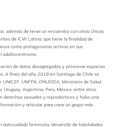
to Nivel organizado por la ICW Latina. A este
entos respecto a algunas temáticas que les
rlas, además de tener un encuentro con otras chicas
entes de ICW Latina, que tiene la finalidad de
ocesos como protagonistas activas en sus
l adultocentrismo.
creación de datos desagregados y promover espacios
os. A fines del año 2018 en Santiago de Chile se
por UNICEF, UNFPA, ONUSIDA, Ministerio de Salud
, Uruguay, Argentina, Peru, México, entre otros.
n derechos sexuales y reproductivos y hubo una
nformación y articular para crear un grupo más
en autocuidado feminista, desarrollo de habilidades