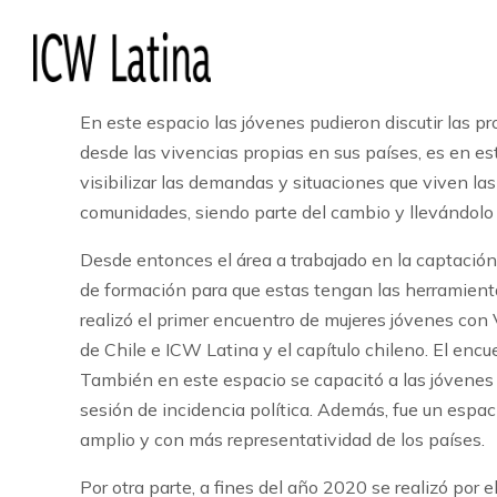
En noviembre del año 2017 en la ciudad de San Jose
encuentro asistieron mujeres jóvenes con vih de d
afectaban.
En este espacio las jóvenes pudieron discutir las pr
desde las vivencias propias en sus países, es en e
visibilizar las demandas y situaciones que viven la
comunidades, siendo parte del cambio y llevándolo
Desde entonces el área a trabajado en la captació
de formación para que estas tengan las herramient
realizó el primer encuentro de mujeres jóvenes co
de Chile e ICW Latina y el capítulo chileno. El encu
También en este espacio se capacitó a las jóvene
sesión de incidencia política. Además, fue un espaci
amplio y con más representatividad de los países.
Por otra parte, a fines del año 2020 se realizó por