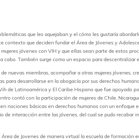
́ de Costa Rica, se llevó a cabo el Diálogo Político de Al
istintos países, algunas sin conocerse y sin tener conocimi
oblemáticas que les aquejaban y el cómo les gustaría aborda
ste contexto que deciden fundar el Área de Jóvenes y Adolesc
s mujeres jóvenes con VIH y que ellas sean parte de estos pr
 a cabo. También surge como un espacio para descentralizar e
n de nuevas miembras, acompañar a otras mujeres jóvenes, 
as para desarrollarse en la abogacía por sus derechos human
n Vih de Latinoamérica y El Caribe Hispano que fue apoyado 
entro contó con la participación de mujeres de Chile, Nicaragua
s en nociones básicas en derechos humanos con un enfoque e
o de interacción entre las jóvenes, del cual se pudo recabar i
 el Área de Jovenes de manera virtual la escuela de formación 