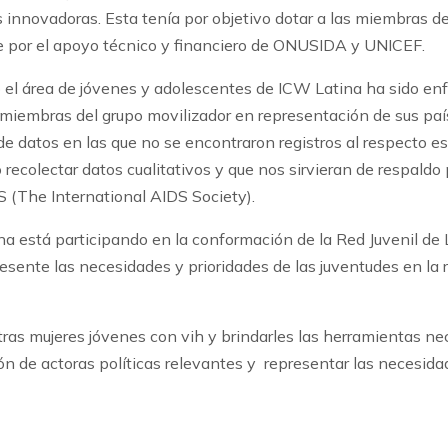
s innovadoras. Esta tenía por objetivo dotar a las miembras d
le por el apoyo técnico y financiero de ONUSIDA y UNICEF.
el área de jóvenes y adolescentes de ICW Latina ha sido enfre
iembras del grupo movilizador en representación de sus paíse
de datos en las que no se encontraron registros al respecto es
 recolectar datos cualitativos y que nos sirvieran de respaldo
S (The International AIDS Society).
a está participando en la conformación de la Red Juvenil de 
resente las necesidades y prioridades de las juventudes en la 
s mujeres jóvenes con vih y brindarles las herramientas nece
n de actoras políticas relevantes y representar las necesid